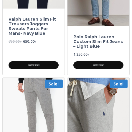
Ralph Lauren Slim Fit
Trousers Joggers
Sweats Pants For
Mans- Navy Blue
Polo Ralph Lauren
750.00
৳
650.00
৳
Custom Slim Fit Jeans
– Light Blue
1,250.00
৳
অর্ডার করুন
অর্ডার করুন
Sale!
Sale!