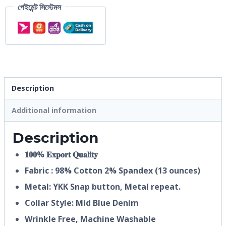
পেইমেন্ট সিস্টেমস
Description
Additional information
Description
𝟏𝟎𝟎% 𝐄𝐱𝐩𝐨𝐫𝐭 𝐐𝐮𝐚𝐥𝐢𝐭𝐲
Fabric : 98% Cotton 2% Spandex (13 ounces)
Metal: YKK Snap button, Metal repeat.
Collar Style: Mid Blue Denim
Wrinkle Free, Machine Washable