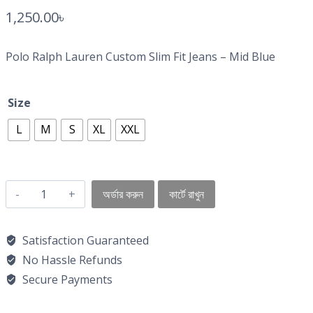
1,250.00
৳
Polo Ralph Lauren Custom Slim Fit Jeans – Mid Blue
Size
L
M
S
XL
XXL
অর্ডার করুন
কার্টে রাখুন
Satisfaction Guaranteed
No Hassle Refunds
Secure Payments