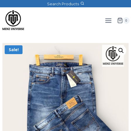
Search Products
0
Sale!