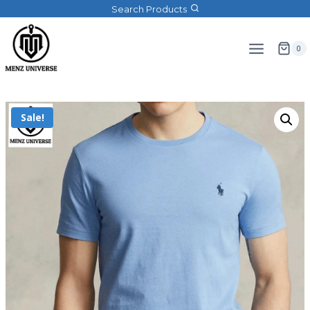
Search Products
0
Sale!