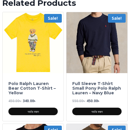
Related Products
Sale!
Sale!
Polo Ralph Lauren
Full Sleeve T-Shirt
Bear Cotton T-Shirt –
Small Pony Polo Ralph
Yellow
Lauren – Navy Blue
450.00
৳
340.00
৳
550.00
৳
450.00
৳
অর্ডার করুন
অর্ডার করুন
Sale!
Sale!