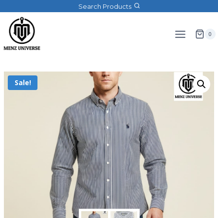
Search Products
0
Sale!