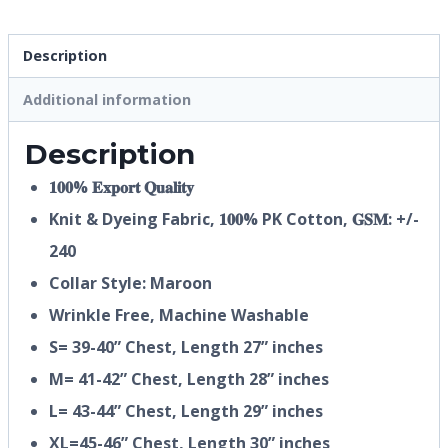
Description
Additional information
Description
𝟏𝟎𝟎% 𝐄𝐱𝐩𝐨𝐫𝐭 𝐐𝐮𝐚𝐥𝐢𝐭𝐲
Knit & Dyeing Fabric,
𝟏𝟎𝟎% PK
Cotton, 𝐆𝐒𝐌: +/-
240
Collar Style: Maroon
Wrinkle Free, Machine Washable
S= 39-40” Chest, Length 27” inches
M= 41-42” Chest, Length 28” inches
L= 43-44” Chest, Length 29” inches
XL=45-46” Chest, Length 30” inches