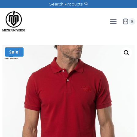
Search Products
0
Sale!