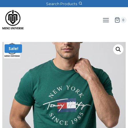
Search Products
0
Sale!