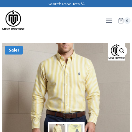
Search Products
0
Sale!