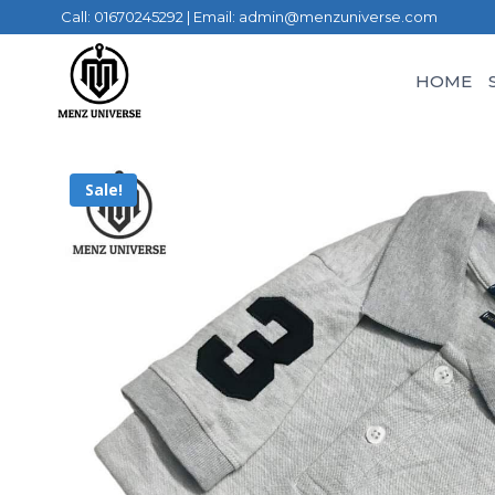
Call: 01670245292 | Email: admin@menzuniverse.com
HOME
Sale!