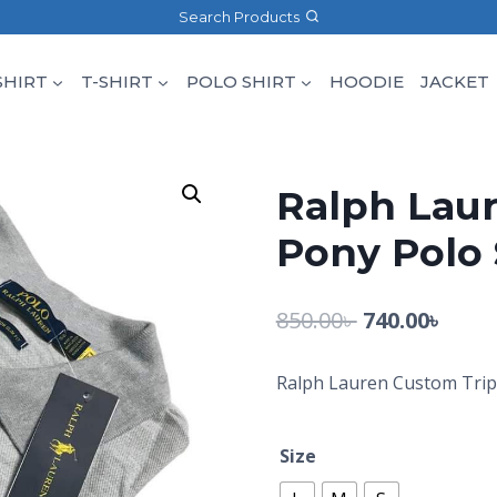
Search Products
SHIRT
T-SHIRT
POLO SHIRT
HOODIE
JACKET
Ralph Laur
Pony Polo 
850.00
৳
740.00
৳
Ralph Lauren Custom Tripl
Size