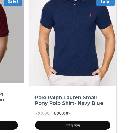
Sale!
Sale!
ig
Polo Ralph Lauren Small
on
Pony Polo Shirt- Navy Blue
790.00
৳
690.00
৳
অর্ডার করুন