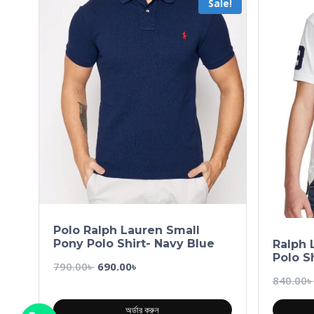
Sale!
Polo Ralph Lauren Small
Pony Polo Shirt- Navy Blue
Ralph 
Polo S
790.00
৳
690.00
৳
840.00
৳
অর্ডার করুন