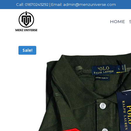
Call: 01670245292 | Email: admin@menzuniverse.com
HOME
Sale!