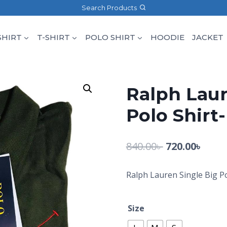
Search Products
SHIRT
T-SHIRT
POLO SHIRT
HOODIE
JACKET
Ralph Laur
Polo Shirt-
840.00
৳
720.00
৳
Ralph Lauren Single Big Po
Size