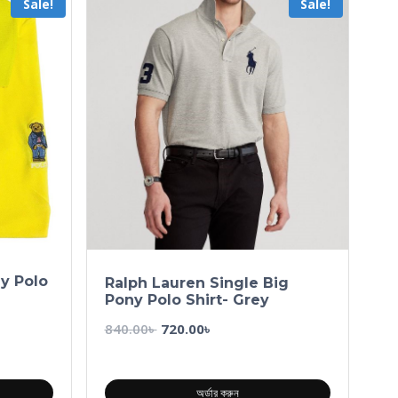
Sale!
Sale!
y Polo
Ralph Lauren Single Big
Pony Polo Shirt- Grey
840.00
৳
720.00
৳
অর্ডার করুন