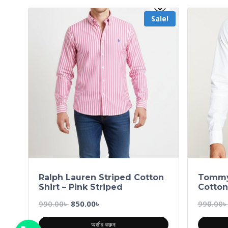
Sale!
Ralph Lauren Striped Cotton
Tommy 
Shirt – Pink Striped
Cotton
990.00
৳
850.00
৳
990.00
৳
অর্ডার করুন