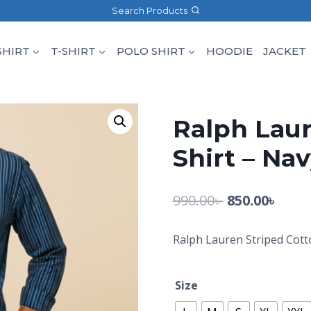
Search Products
SHIRT
T-SHIRT
POLO SHIRT
HOODIE
JACKET
Ralph Laur
Shirt – Na
990.00
৳
850.00
৳
Ralph Lauren Striped Cotto
Size